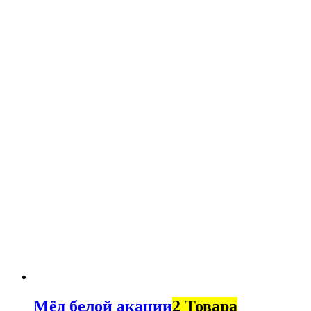
Мёд белой акации
2 Товара