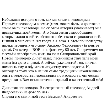
Небольшая история о том, как мы стали пчеловодами
Первым пчеловодом в семье (хотя, может быть, и до этого в
семье были пчеловоды, но об этом история умалчивает) был
прадедушка моей жены. Это была семья старообрядцев,
которые жили в тайге, абсолютно без связи с цивилизацией.
Вышли в мир они в 30х годах ХХ века. Потом по наследству
пасека перешла к его сыну, Андрею Федосеевичу (в центре
фото). Он ветеран ВОВ и на фото ему 95 лет. Со временем он
с семьёй перебрались жить на юг в Ставропольский край.
Потом, примерно 25 лет назад, пасечником стал папа моей
жены (на фото справа). А сейчас, уже шестой год, я начал
помогать ему и обучаться искусству пчеловодства. И,
благодаря тому, что в нашей семье традиция и накопленный
опыт пчеловодства передавались по наследству, мы можем
предложить Вам исключительно зрелый и качественный мёд!
Династия пчеловодов. В центре главный пчеловод Андрей
Федосеевич (на фото 95 лет).
Справа его сын и мой тесть Василий Андреевич.