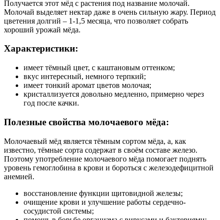
Получается этот мёд с растения под название молочай.
Молочай выделяет нектар даже в очень сильную жару. Период
цветения долгий – 1-1,5 месяца, что позволяет собрать
хороший урожай мёда.
Характеристики:
имеет тёмный цвет, с каштановым оттенком;
вкус интересный, немного терпкий;
имеет тонкий аромат цветов молочая;
кристаллизуется довольно медленно, примерно через
год после качки.
Полезные свойства молочаевого мёда:
Молочаевый мёд является тёмным сортом мёда, а, как
известно, тёмные сорта содержат в своём составе железо.
Поэтому употребление молочаевого мёда помогает поднять
уровень гемоглобина в крови и бороться с железодефицитной
анемией.
восстановление функции щитовидной железы;
очищение крови и улучшение работы сердечно-
сосудистой системы;
помощь в борьбе организма с вирусами и бактериями;