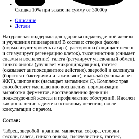
Скидка 10% при заказе на сумму от 30000р
Описание
Детали
Натуральная поддержка для здоровья поджелудочной железы
и улучшения пищеварения! В составе: створки фасоли
(нормализуют уровень сахара), расторопша (защищает печень
и стимулирует регенерацию клеток), тысячелистник (снимает
спазмы и воспаление), галега (регулирует углеводный обмен),
гинкго билоба (улучшает микроциркуляцию), тагетес
(оказывает антиоксидантное действие), зверобой и календула
(борются с бактериями и заживляют), иван-чай (успокаивает
ЖКТ), шиповник (насыщает витамином С). Комплекс трав
способствует уменьшению воспаления, нормализации
выработки ферментов, восстановлению функций
поджелудочной железы и профилактике обострений. Идеален
как дополнение к диете и основному лечению, после
консультации с врачом.
Состав:
Чабрец, зверобой, крапива, манжетка, софора, створки
фасоли, галега, гинкго-билоба, тысячелистник, тагетес,